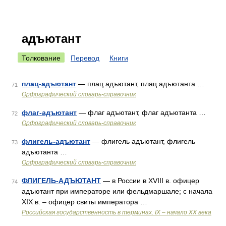
адъютант
Толкование
Перевод
Книги
плац-адъютант
— плац адъютант, плац адъютанта …
71
Орфографический словарь-справочник
флаг-адъютант
— флаг адъютант, флаг адъютанта …
72
Орфографический словарь-справочник
флигель-адъютант
— флигель адъютант, флигель
73
адъютанта …
Орфографический словарь-справочник
ФЛИГЕЛЬ-АДЪЮТАНТ
— в России в XVIII в. офицер
74
адъютант при императоре или фельдмаршале; с начала
XIX в. – офицер свиты императора …
Российская государственность в терминах. IX – начало XX века