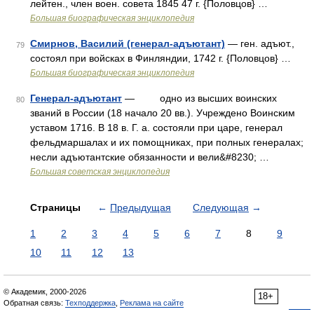
лейтен., член воен. совета 1845 47 г. {Половцов} …
Большая биографическая энциклопедия
Смирнов, Василий (генерал-адъютант)
— ген. адъют.,
79
состоял при войсках в Финляндии, 1742 г. {Половцов} …
Большая биографическая энциклопедия
Генерал-адъютант
— одно из высших воинских
80
званий в России (18 начало 20 вв.). Учреждено Воинским
уставом 1716. В 18 в. Г. а. состояли при царе, генерал
фельдмаршалах и их помощниках, при полных генералах;
несли адъютантские обязанности и вели&#8230; …
Большая советская энциклопедия
Страницы
←
Предыдущая
Следующая
→
1
2
3
4
5
6
7
8
9
10
11
12
13
© Академик, 2000-2026
18+
Обратная связь:
Техподдержка
,
Реклама на сайте