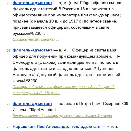
флигель-адъютант
— а; м. (нем. Flügeladjutant) см. тж.
75
флигель адъютантский В России в 18 в.: адъютант в
офицерском чине при императоре или фельдмаршале;
позднее (с начала 19 в. и до 1917 г.) почётное звание,
присваивавшееся офицерам, состоявшим в свите
русских&#8230; …
Словарь многих выражений
флигель-адъютант
— а, м. Офицер из свиты царя,
76
офицер для поручений при командующем армией. ►
Смолоду его [Стахова] занимали две мечты: попасть в
флигель адъютанты и выгодно жениться. // Тургенев.
Накануне //; Дежурный флигель адъютант, встретивший
князя&#8230; …
Словарь забытых и трудных слов из произведений русской
литературы ХVIII-ХIХ веков
флигель-адъютант
— начиная с Петра I; см. Смирнов 309.
77
Из нем. Flügel Adjutant …
Этимологический словарь русского языка Макса Фасмера
Нарышкин, Лев Александр., ген.-адъютант
— и ген.
78